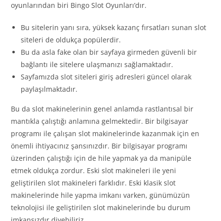
oyunlarından biri Bingo Slot Oyunları’dır.
Bu sitelerin yanı sıra, yüksek kazanç fırsatları sunan slot
siteleri de oldukça popülerdir.
Bu da asla fake olan bir sayfaya girmeden güvenli bir
bağlantı ile sitelere ulaşmanızı sağlamaktadır.
Sayfamızda slot siteleri giriş adresleri güncel olarak
paylaşılmaktadır.
Bu da slot makinelerinin genel anlamda rastlantısal bir
mantıkla çalıştığı anlamına gelmektedir. Bir bilgisayar
programı ile çalışan slot makinelerinde kazanmak için en
önemli ihtiyacınız şansınızdır. Bir bilgisayar programı
üzerinden çalıştığı için de hile yapmak ya da manipüle
etmek oldukça zordur. Eski slot makineleri ile yeni
geliştirilen slot makineleri farklıdır. Eski klasik slot
makinelerinde hile yapma imkanı varken, günümüzün
teknolojisi ile geliştirilen slot makinelerinde bu durum
imkansızdır diyebiliriz.