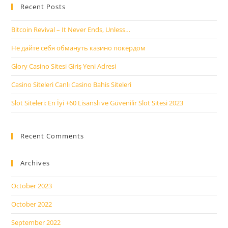
Recent Posts
Bitcoin Revival – It Never Ends, Unless…
Не дайте себя обмануть казино покердом
Glory Casino Sitesi Giriş Yeni Adresi
Casino Siteleri Canlı Casino Bahis Siteleri
Slot Siteleri: En İyi +60 Lisanslı ve Güvenilir Slot Sitesi 2023
Recent Comments
Archives
October 2023
October 2022
September 2022