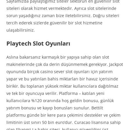
Sayfamızda paylaştığımız siteler sektörün en güvenilir slot
siteleri olarak hizmet vermektedir. Ayrıca slot sitelerinde
sorun yaşadığınız zaman bize iletebilirsiniz. Doğru siteleri
tercih ederek sizlerde güvenilir bir slot hizmetine
ulaşabilirsiniz.
Playtech Slot Oyunları
Aslına bakarsanız karmaşık bir yapıya sahip olan slot
makinelerinde çok da derin düşünmemek gerekiyor. Jackpot
oyununda birçok casino sever slot oyunları için yatırım
yapar ve bu yatırılan bahis miktarları bir havuz içerisinde
birikir. Bu toplanan yüksek miktar kullanıcılara dağıtılmaz
ve tek bir oyuncuya verilir. Platforma – katılan yeni
kullanıcılara %120 oranında hoş geldin bonusu, günlük
yatırım bonusu ve kayıp bonusları sunulur. Bettilt
platformu günde bir kere para çekimini destekler ve çekim
limitinin üst sınırı 50 bin euro’dur. Curacao lisansına sahip
olan Shangri La bahis sitesi, kullanıcı güvenliğini üst