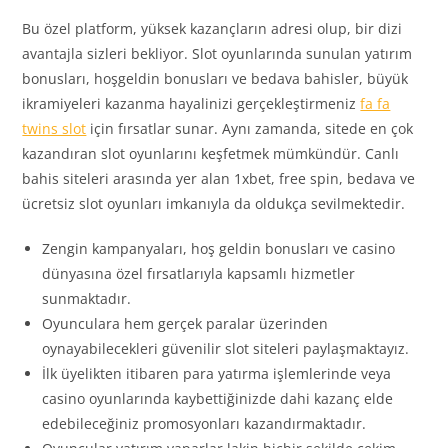
Bu özel platform, yüksek kazançların adresi olup, bir dizi
avantajla sizleri bekliyor. Slot oyunlarında sunulan yatırım
bonusları, hoşgeldin bonusları ve bedava bahisler, büyük
ikramiyeleri kazanma hayalinizi gerçekleştirmeniz
fa fa
twins slot
için fırsatlar sunar. Aynı zamanda, sitede en çok
kazandıran slot oyunlarını keşfetmek mümkündür. Canlı
bahis siteleri arasında yer alan 1xbet, free spin, bedava ve
ücretsiz slot oyunları imkanıyla da oldukça sevilmektedir.
Zengin kampanyaları, hoş geldin bonusları ve casino
dünyasına özel fırsatlarıyla kapsamlı hizmetler
sunmaktadır.
Oyunculara hem gerçek paralar üzerinden
oynayabilecekleri güvenilir slot siteleri paylaşmaktayız.
İlk üyelikten itibaren para yatırma işlemlerinde veya
casino oyunlarında kaybettiğinizde dahi kazanç elde
edebileceğiniz promosyonları kazandırmaktadır.