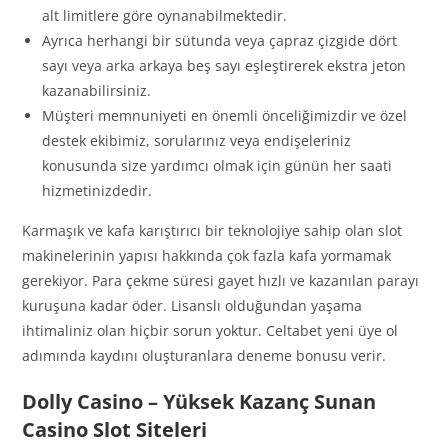
alt limitlere göre oynanabilmektedir.
Ayrıca herhangi bir sütunda veya çapraz çizgide dört
sayı veya arka arkaya beş sayı eşleştirerek ekstra jeton
kazanabilirsiniz.
Müşteri memnuniyeti en önemli önceliğimizdir ve özel
destek ekibimiz, sorularınız veya endişeleriniz
konusunda size yardımcı olmak için günün her saati
hizmetinizdedir.
Karmaşık ve kafa karıştırıcı bir teknolojiye sahip olan slot
makinelerinin yapısı hakkında çok fazla kafa yormamak
gerekiyor. Para çekme süresi gayet hızlı ve kazanılan parayı
kuruşuna kadar öder. Lisanslı olduğundan yaşama
ihtimaliniz olan hiçbir sorun yoktur. Celtabet yeni üye ol
adımında kaydını oluşturanlara deneme bonusu verir.
Dolly Casino – Yüksek Kazanç Sunan
Casino Slot Siteleri