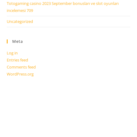
Totogaming casino 2023 September bonusları ve slot oyunları
incelemesi 709
Uncategorized
Meta
Log in
Entries feed
Comments feed
WordPress.org