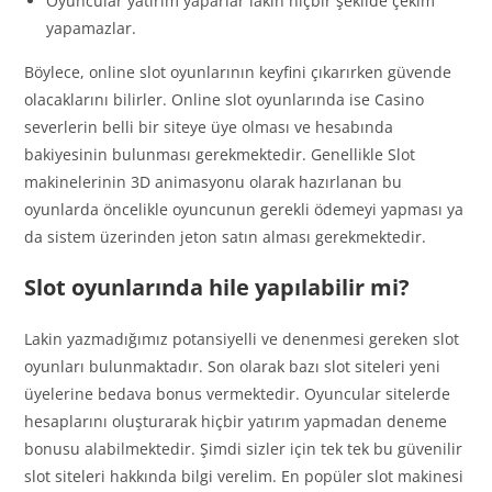
Oyuncular yatırım yaparlar lakin hiçbir şekilde çekim
yapamazlar.
Böylece, online slot oyunlarının keyfini çıkarırken güvende
olacaklarını bilirler. Online slot oyunlarında ise Casino
severlerin belli bir siteye üye olması ve hesabında
bakiyesinin bulunması gerekmektedir. Genellikle Slot
makinelerinin 3D animasyonu olarak hazırlanan bu
oyunlarda öncelikle oyuncunun gerekli ödemeyi yapması ya
da sistem üzerinden jeton satın alması gerekmektedir.
Slot oyunlarında hile yapılabilir mi?
Lakin yazmadığımız potansiyelli ve denenmesi gereken slot
oyunları bulunmaktadır. Son olarak bazı slot siteleri yeni
üyelerine bedava bonus vermektedir. Oyuncular sitelerde
hesaplarını oluşturarak hiçbir yatırım yapmadan deneme
bonusu alabilmektedir. Şimdi sizler için tek tek bu güvenilir
slot siteleri hakkında bilgi verelim. En popüler slot makinesi