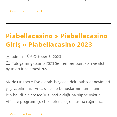
Continue Reading
Piabellacasino » Piabellacasino
Giriş » Piabellacasino 2023
admin
October 6, 2023
Totogaming casino 2023 September bonusları ve slot
oyunları incelemesi 709
Siz de Orisbet’e üye olarak, heyecan dolu bahis deneyimleri
yaşayabilirsiniz. Ancak, hesap bonuslarının tanımlanması
için belirli bir prosedür süreci olduğuna şüphe yoktur.
Affiliate programı çok hızlı bir süreç olmasına rağmen,…
Continue Reading