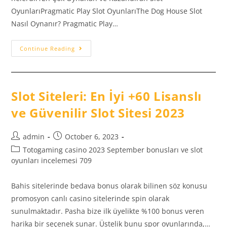
OyunlarıPragmatic Play Slot OyunlarıThe Dog House Slot
Nasıl Oynanır? Pragmatic Play…
Continue Reading
Slot Siteleri: En İyi +60 Lisanslı
ve Güvenilir Slot Sitesi 2023
admin
October 6, 2023
Totogaming casino 2023 September bonusları ve slot
oyunları incelemesi 709
Bahis sitelerinde bedava bonus olarak bilinen söz konusu
promosyon canlı casino sitelerinde spin olarak
sunulmaktadır. Pasha bize ilk üyelikte %100 bonus veren
harika bir seçenek sunar. Üstelik bunu spor oyunlarında,…