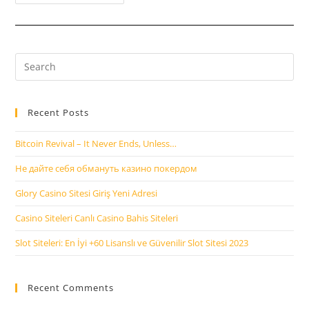
Recent Posts
Bitcoin Revival – It Never Ends, Unless…
Не дайте себя обмануть казино покердом
Glory Casino Sitesi Giriş Yeni Adresi
Casino Siteleri Canlı Casino Bahis Siteleri
Slot Siteleri: En İyi +60 Lisanslı ve Güvenilir Slot Sitesi 2023
Recent Comments