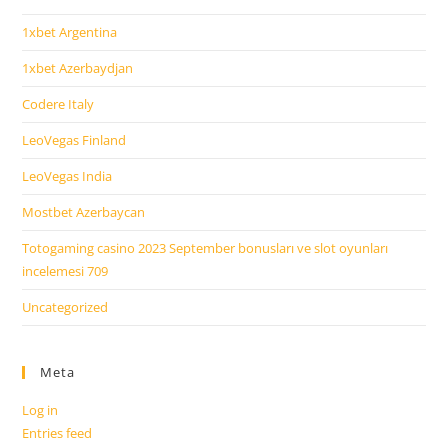
1xbet Argentina
1xbet Azerbaydjan
Codere Italy
LeoVegas Finland
LeoVegas India
Mostbet Azerbaycan
Totogaming casino 2023 September bonusları ve slot oyunları
incelemesi 709
Uncategorized
Meta
Log in
Entries feed