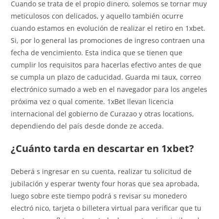
Cuando se trata de el propio dinero, solemos se tornar muy
meticulosos con delicados, y aquello también ocurre
cuando estamos en evolución de realizar el retiro en 1xbet.
Si, por lo general las promociones de ingreso contraen una
fecha de vencimiento. Esta indica que se tienen que
cumplir los requisitos para hacerlas efectivo antes de que
se cumpla un plazo de caducidad. Guarda mi taux, correo
electrónico sumado a web en el navegador para los angeles
próxima vez o qual comente. 1xBet llevan licencia
internacional del gobierno de Curazao y otras locations,
dependiendo del país desde donde ze acceda.
¿Cuánto tarda en descartar en 1xbet?
Deberá s ingresar en su cuenta, realizar tu solicitud de
jubilación y esperar twenty four horas que sea aprobada,
luego sobre este tiempo podrá s revisar su monedero
electró nico, tarjeta o billetera virtual para verificar que tu