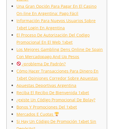
Una Gran Opción Para Pagar En El Casino
On-line En Argentina: Pago Fácil
Información Para Nuevos Usuarios Sobre
1xbet Login En Argentina
El Proceso De Autorización Del Codigo
Promocional En El Web 1xbet
Los Mejores Gambling Dens Online De Spain
Con Mercadopago And Up Pesos
¿problema De Padrón?
Cómo Hacer Transacciones Para Dinero En
1xbet Opiniones Corredor Sobre Apuestas
Apuestas Deportivas Argentina
Reciba El Recibo De Bienvenida 1xbet
¿existe Un Código Promocional De Bplay?
Bonos Y Promociones Del 1xbet
Mercados E Cuotas
Si Hay Un Código De Promoción 1xbet Sin
Depósito?