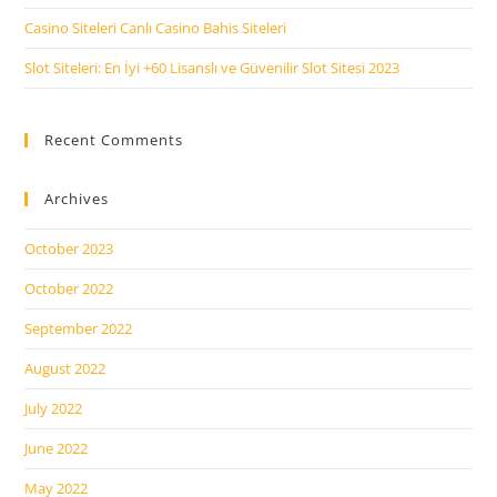
Casino Siteleri Canlı Casino Bahis Siteleri
Slot Siteleri: En İyi +60 Lisanslı ve Güvenilir Slot Sitesi 2023
Recent Comments
Archives
October 2023
October 2022
September 2022
August 2022
July 2022
June 2022
May 2022