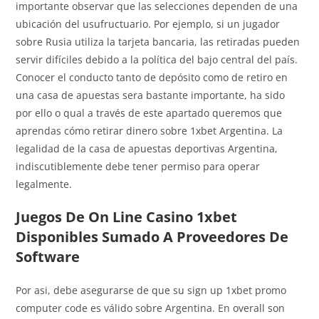
importante observar que las selecciones dependen de una
ubicación del usufructuario. Por ejemplo, si un jugador
sobre Rusia utiliza la tarjeta bancaria, las retiradas pueden
servir difíciles debido a la política del bajo central del país.
Conocer el conducto tanto de depósito como de retiro en
una casa de apuestas sera bastante importante, ha sido
por ello o qual a través de este apartado queremos que
aprendas cómo retirar dinero sobre 1xbet Argentina. La
legalidad de la casa de apuestas deportivas Argentina,
indiscutiblemente debe tener permiso para operar
legalmente.
Juegos De On Line Casino 1xbet
Disponibles Sumado A Proveedores De
Software
Por asi, debe asegurarse de que su sign up 1xbet promo
computer code es válido sobre Argentina. En overall son