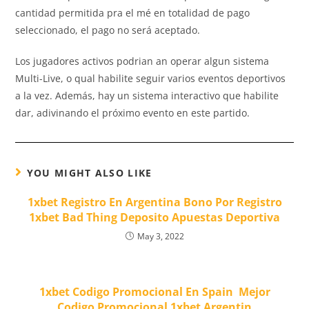
cantidad permitida pra el mé en totalidad de pago
seleccionado, el pago no será aceptado.
Los jugadores activos podrian an operar algun sistema
Multi-Live, o qual habilite seguir varios eventos deportivos
a la vez. Además, hay un sistema interactivo que habilite
dar, adivinando el próximo evento en este partido.
YOU MIGHT ALSO LIKE
1xbet Registro En Argentina Bono Por Registro
1xbet Bad Thing Deposito Apuestas Deportiva
May 3, 2022
1xbet Codigo Promocional En Spain ️ Mejor
Codigo Promocional 1xbet Argentin