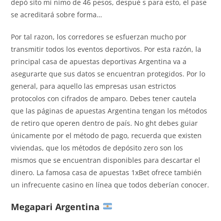
depó sito mí nimo de 46 pesos, despué s para esto, el pase
se acreditará sobre forma…
Por tal razon, los corredores se esfuerzan mucho por
transmitir todos los eventos deportivos. Por esta razón, la
principal casa de apuestas deportivas Argentina va a
asegurarte que sus datos se encuentran protegidos. Por lo
general, para aquello las empresas usan estrictos
protocolos con cifrados de amparo. Debes tener cautela
que las páginas de apuestas Argentina tengan los métodos
de retiro que operen dentro de país. No ght debes guiar
únicamente por el método de pago, recuerda que existen
viviendas, que los métodos de depósito zero son los
mismos que se encuentran disponibles para descartar el
dinero. La famosa casa de apuestas 1xBet ofrece también
un infrecuente casino en línea que todos deberían conocer.
Megapari Argentina