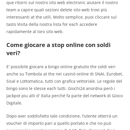
que ritorni sul nostro sito web electronic aiutare il nostro
team a capire quali sezioni delete sito web trovi più
interessanti at the utili. Molto semplice, puoi cliccare sul
tasto Visita della nostra lista for each accedere
rapidamente al loro sito web.
Come giocare a stop online con soldi
veri?
E' possibile giocare a bingo online gratuito the soldi veri
anche su Tombola at the nei casinò online di SNAI, Eurobet,
Sisal e Lottomatica, tutti con grafica vettoriale. Le regole del
bingo sono le stesse each tutti. Giochi24 anordna però i
Jackpot piu alti d' Italia perché fa parte del network di Gioco
Digitale.
Dopo aver soddisfatto tale condizione, l’utente otterrà un
voucher di importo pari a quello portato e che no può