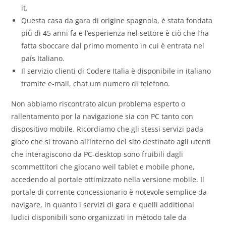
it.
Questa casa da gara di origine spagnola, è stata fondata
più di 45 anni fa e l’esperienza nel settore è ciò che l’ha
fatta sboccare dal primo momento in cui è entrata nel
país Italiano.
Il servizio clienti di Codere Italia è disponibile in italiano
tramite e-mail, chat um numero di telefono.
Non abbiamo riscontrato alcun problema esperto o
rallentamento por la navigazione sia con PC tanto con
dispositivo mobile. Ricordiamo che gli stessi servizi pada
gioco che si trovano all’interno del sito destinato agli utenti
che interagiscono da PC-desktop sono fruibili dagli
scommettitori che giocano weil tablet e mobile phone,
accedendo al portale ottimizzato nella versione mobile. Il
portale di corrente concessionario è notevole semplice da
navigare, in quanto i servizi di gara e quelli additional
ludici disponibili sono organizzati in método tale da