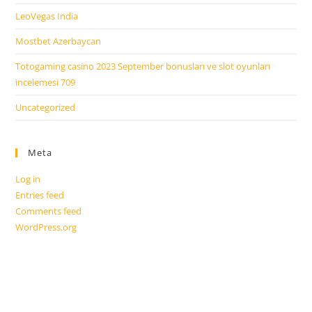
LeoVegas India
Mostbet Azerbaycan
Totogaming casino 2023 September bonusları ve slot oyunları
incelemesi 709
Uncategorized
Meta
Log in
Entries feed
Comments feed
WordPress.org