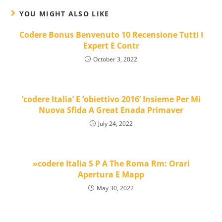
YOU MIGHT ALSO LIKE
Codere Bonus Benvenuto 10 Recensione Tutti I
Expert E Contr
October 3, 2022
‘codere Italia’ E ‘obiettivo 2016’ Insieme Per Mi
Nuova Sfida A Great Enada Primaver
July 24, 2022
»codere Italia S P A The Roma Rm: Orari
Apertura E Mapp
May 30, 2022