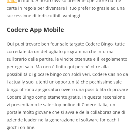
italia
in Italia. A nostro avviso presente operatore ha the
carte in regola per diventare il tuo preferito grazie ad una
successione di indiscutibili vantaggi.
Codere App Mobile
Qui puoi trovare ben four sale targate Codere Bingo, tutte
corredate da un dettagliato programma che informa
sull’orario delle partite, le vincite ottenute e il Regolamento
per ogni sala. Ma non è finita qui perché oltre alla
possibilità di giocare bingo con soldi veri, Codere Casino da
i actually suoi utenti un’opportunità che pochissime sale
bingo offrono aje giocatori ovvero una possibilità di provare
Codere Bingo completamente gratis. In questa recensione
vi presentiamo le sale stop online di Codere Italia, un
portale molto giovane che si avvale della collaborazione di
aziende leader nella generazione di software for each i
giochi on-line.