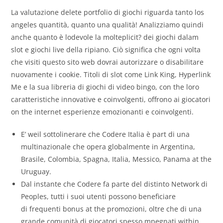
La valutazione delete portfolio di giochi riguarda tanto los
angeles quantità, quanto una qualità! Analizziamo quindi
anche quanto è lodevole la molteplicit? dei giochi dalam
slot e giochi live della ripiano. Ciò significa che ogni volta
che visiti questo sito web dovrai autorizzare o disabilitare
nuovamente i cookie. Titoli di slot come Link King, Hyperlink
Me e la sua libreria di giochi di video bingo, con the loro
caratteristiche innovative e coinvolgenti, offrono ai giocatori
on the internet esperienze emozionanti e coinvolgenti.
E’ weil sottolinerare che Codere Italia è part di una
multinazionale che opera globalmente in Argentina,
Brasile, Colombia, Spagna, Italia, Messico, Panama at the
Uruguay.
Dal instante che Codere fa parte del distinto Network di
Peoples, tutti i suoi utenti possono beneficiare
di frequenti bonus at the promozioni, oltre che di una
grande comunità di giocatori spesso mpegnati within