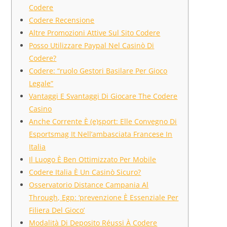
Codere
Codere Recensione
Altre Promozioni Attive Sul Sito Codere
Posso Utilizzare Paypal Nel Casinò Di
Codere?
Codere: “ruolo Gestori Basilare Per Gioco
Legale”
Vantaggi E Svantaggi Di Giocare The Codere
Casino
Anche Corrente È (e)sport: Elle Convegno Di
Esportsmag It Nell’ambasciata Francese In
Italia
Il Luogo È Ben Ottimizzato Per Mobile
Codere Italia È Un Casinò Sicuro?
Osservatorio Distance Campania Al
Through, Egp: ‘prevenzione È Essenziale Per
Filiera Del Gioco’
Modalità Di Deposito Réussi À Codere