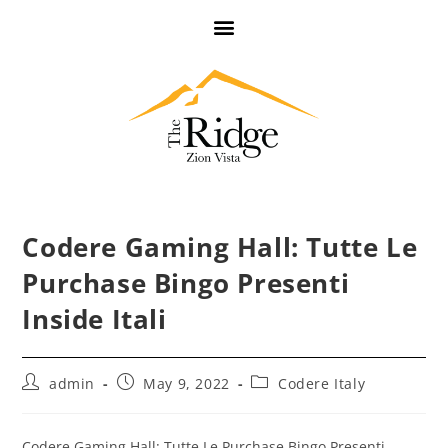
Codere Gaming Hall: Tutte Le
Purchase Bingo Presenti
Inside Itali
admin
May 9, 2022
Codere Italy
Codere Gaming Hall: Tutte Le Purchase Bingo Presenti