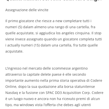
Assegnazione delle vincite
Il primo giocatore che riesce a new completare tutti i
numeri (5) dalam almeno una rango di una cartella, fra
quelle acquistate, si aggiudica los angeles cinquina. Il stop
viene invece assegnato quando un giocatore completa tutti
i actually numeri (15) dalam una cartella, fra tutte quelle
acquistate.
L’ingresso nel mercato delle scommesse argentino
attraverso la capitale delete paese è elle secondo
importante aumento nella prima storia operativa di Codere
Online, dopo la sua quotazione alla borsa statunitense
Nasdaq e la fusione con SPAC DD3 Acquisition Corp. Codere
è un luogo nuovo e ancora non ha ricevuto premi di alcun
tipo, ma windows vista l’offerta che debes agli utenti