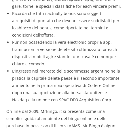
gare, tornei e speciali classifiche for each vincere premi.
Ricorda che tutti i actually bonus sono soggetti
a requisiti di puntata che devono essere soddisfatti per
lo sblocco del bonus, come riportato nei termini e
condizioni dell’offerta.
Pur non possedendo la vera electronic propria app,
tramitación la versione delete sito ottimizzata for each
dispositivi mobili agire stando fuori casa è comunque
chiaro e comodo.
L’ingresso nel mercato delle scommesse argentino nella
pratica la capitale delete paese è il secondo importante
aumento nella prima noia operativa di Codere Online,
dopo una sua quotazione alla borsa statunitense
Nasdaq e la unione con SPAC DD3 Acquisition Corp.
On-line dal 2009, MrBingo. it si presenta come una
semplice guida al ambiente del bingo online e delle
purchase in possesso di licenza AAMS. Mr Bingo è algun