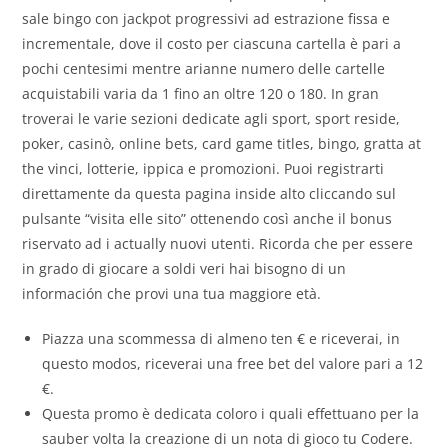
sale bingo con jackpot progressivi ad estrazione fissa e
incrementale, dove il costo per ciascuna cartella è pari a
pochi centesimi mentre arianne numero delle cartelle
acquistabili varia da 1 fino an oltre 120 o 180. In gran
troverai le varie sezioni dedicate agli sport, sport reside,
poker, casinò, online bets, card game titles, bingo, gratta at
the vinci, lotterie, ippica e promozioni. Puoi registrarti
direttamente da questa pagina inside alto cliccando sul
pulsante “visita elle sito” ottenendo così anche il bonus
riservato ad i actually nuovi utenti. Ricorda che per essere
in grado di giocare a soldi veri hai bisogno di un
información che provi una tua maggiore età.
Piazza una scommessa di almeno ten € e riceverai, in
questo modos, riceverai una free bet del valore pari a 12
€.
Questa promo è dedicata coloro i quali effettuano per la
sauber volta la creazione di un nota di gioco tu Codere.